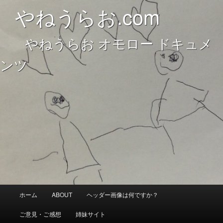
やねうらお オモロー ドキュメンツ
やねうらお.com
やねうらお オモロー ドキュメ
やねうらお.com
ンツ
メ
ホーム
ABOUT
ヘッダー画像は何ですか？
メ
イ
ン
ご意見・ご感想
姉妹サイト
イ
メ