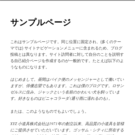
ニ
ン
ュ
ー
サンプルページ
コ
ン
これはサンプルページです。同じ位置に固定され、(多くのテー
マでは) サイトナビゲーションメニューに含まれるため、ブログ
テ
投稿とは異なります。サイト訪問者に対して自分のことを説明す
る自己紹介ページを作成するのが一般的です。たとえば以下のよ
ン
うなものになります。
ツ
はじめまして。昼間はバイク便のメッセンジャーとして働いてい
ますが、俳優志望でもあります。これは僕のブログです。ロサン
へ
ゼルスに住み、ジャックという名前のかわいい犬を飼っていま
す。好きなものはピニャコラーダ (通り雨に濡れるのも) 。
移
または、このようなものでもよいでしょう。
動
XYZ 小道具株式会社は1971年の創立以来、高品質の小道具を皆様
にご提供させていただいています。ゴッサム・シティに所在する