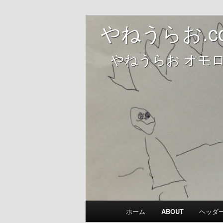
やねうらお オモロー ドキュメ
やねうらお.c
やねうらお.co
やねうらお オモ
メ
ホーム
ABOUT
ヘッダ
メ
イ