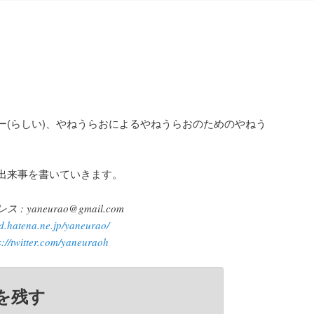
ー(らしい)、やねうらおによるやねうらおのためのやねう
。
出来事を書いていきます。
yaneurao@gmail.com
/d.hatena.ne.jp/yaneurao/
s://twitter.com/yaneuraoh
を残す