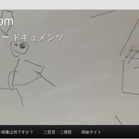
ンツ
om
m
ロー ドキュメンツ
ー画像は何ですか？
ご意見・ご感想
姉妹サイト