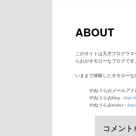
ン
イ
メ
ニ
ン
ュ
ABOUT
ー
コ
ン
このサイトは天才プログラマ
らおがオモローなブログです
テ
いままで体験したオモローな
ン
やねうらおメールアドレス : 
やねうらおblog :
http:/
ツ
やねうらおtwitter :
http
へ
コメント
移