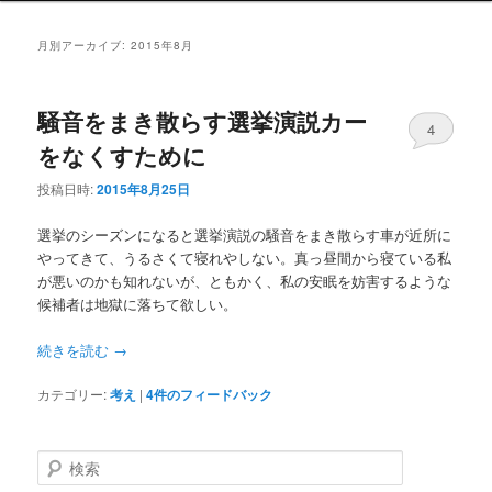
ニ
ン
コ
ュ
月別アーカイブ:
2015年8月
ー
コ
ン
騒音をまき散らす選挙演説カー
ン
テ
4
をなくすために
テ
ン
投稿日時:
2015年8月25日
ン
ツ
選挙のシーズンになると選挙演説の騒音をまき散らす車が近所に
やってきて、うるさくて寝れやしない。真っ昼間から寝ている私
ツ
へ
が悪いのかも知れないが、ともかく、私の安眠を妨害するような
候補者は地獄に落ちて欲しい。
へ
移
続きを読む
→
移
動
カテゴリー:
考え
|
4
件のフィードバック
動
検
索