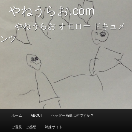
やねうらお オモロー ドキュメンツ
やねうらお.com
やねうらお オモロー ドキュメ
やねうらお.com
ンツ
メ
ホーム
ABOUT
ヘッダー画像は何ですか？
メ
サ
イ
ン
ご意見・ご感想
姉妹サイト
イ
ブ
メ