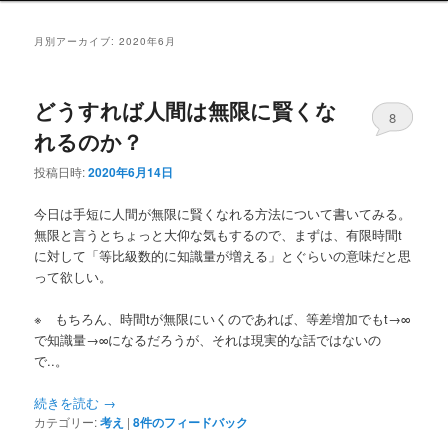
ニ
ン
コ
ュ
月別アーカイブ:
2020年6月
ー
コ
ン
どうすれば人間は無限に賢くな
ン
テ
8
れるのか？
テ
ン
投稿日時:
2020年6月14日
ン
ツ
今日は手短に人間が無限に賢くなれる方法について書いてみる。
無限と言うとちょっと大仰な気もするので、まずは、有限時間t
ツ
へ
に対して「等比級数的に知識量が増える」とぐらいの意味だと思
って欲しい。
へ
移
※ もちろん、時間tが無限にいくのであれば、等差増加でもt→∞
移
動
で知識量→∞になるだろうが、それは現実的な話ではないの
で..。
動
続きを読む
→
カテゴリー:
考え
|
8
件のフィードバック