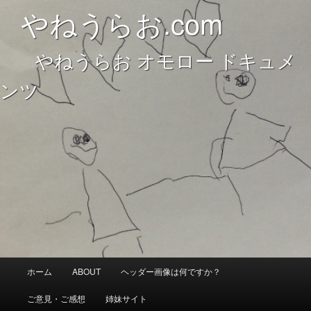
やねうらお オモロー ドキュメンツ
やねうらお.com
やねうらお オモロー ドキュメ
やねうらお.com
ンツ
メ
ホーム
ABOUT
ヘッダー画像は何ですか？
メ
サ
イ
ン
ご意見・ご感想
姉妹サイト
イ
ブ
メ